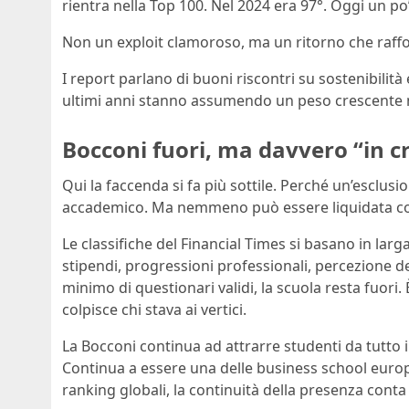
rientra nella Top 100. Nel 2024 era 97°. Oggi un po’
Non un exploit clamoroso, ma un ritorno che rafforz
I report parlano di buoni riscontri su sostenibilità
ultimi anni stanno assumendo un peso crescente n
Bocconi fuori, ma davvero “in cr
Qui la faccenda si fa più sottile. Perché un’esclu
accademico. Ma nemmeno può essere liquidata com
Le classifiche del Financial Times si basano in larga
stipendi, progressioni professionali, percezione 
minimo di questionari validi, la scuola resta fuo
colpisce chi stava ai vertici.
La Bocconi continua ad attrarre studenti da tutto 
Continua a essere una delle business school europ
ranking globali, la continuità della presenza conta 