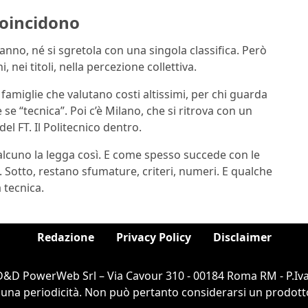
coincidono
n anno, né si sgretola con una singola classifica. Però
 nei titoli, nella percezione collettiva.
 famiglie che valutano costi altissimi, per chi guarda
 se “tecnica”. Poi c’è Milano, che si ritrova con un
el FT. Il Politecnico dentro.
alcuno la legga così. E come spesso succede con le
a. Sotto, restano sfumature, criteri, numeri. E qualche
 tecnica.
Redazione
Privacy Policy
Disclaimer
D&D PowerWeb Srl – Via Cavour 310 - 00184 Roma RM - P.Iva
cuna periodicità. Non può pertanto considerarsi un prodotto e