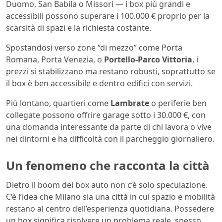
Duomo, San Babila o Missori — i box più grandi e
accessibili possono superare i 100.000 € proprio per la
scarsità di spazi e la richiesta costante.
Spostandosi verso zone “di mezzo” come Porta
Romana, Porta Venezia, o
Portello-Parco Vittoria
, i
prezzi si stabilizzano ma restano robusti, soprattutto se
il box è ben accessibile e dentro edifici con servizi.
Più lontano, quartieri come
Lambrate
o periferie ben
collegate possono offrire garage sotto i 30.000 €, con
una domanda interessante da parte di chi lavora o vive
nei dintorni e ha difficoltà con il parcheggio giornaliero.
Un fenomeno che racconta la città
Dietro il boom dei box auto non c’è solo speculazione.
C’è l’idea che Milano sia una città in cui spazio e mobilità
restano al centro dell’esperienza quotidiana. Possedere
un box significa risolvere un problema reale, spesso